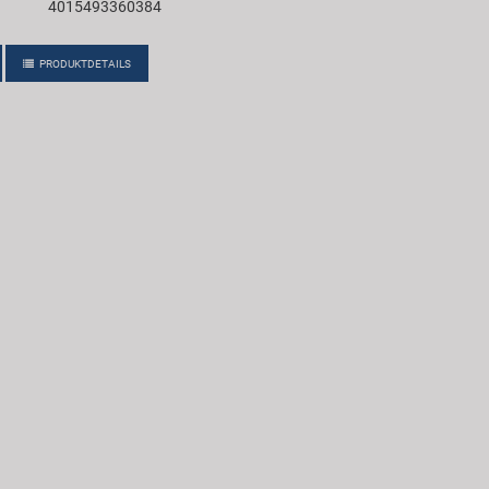
4015493360384
PRODUKTDETAILS