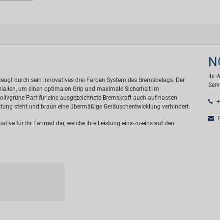
N
Ihr 
gt durch sein innovatives drei Farben System des Bremsbelags. Der
Serv
ialien, um einen optimalen Grip und maximale Sicherheit im
 olivgrüne Part für eine ausgezeichnete Bremskraft auch auf nassen
+
stung steht und braun eine übermäßige Geräuschentwicklung verhindert.
E
ive für Ihr Fahrrad dar, welche ihre Leistung eins-zu-eins auf den