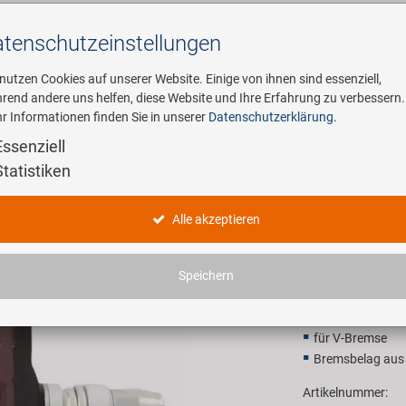
tenschutz­einstellungen
Suchen
 nutzen Cookies auf unserer Website. Einige von ihnen sind essenziell,
rend andere uns helfen, diese Website und Ihre Erfahrung zu verbessern.
r Informationen finden Sie in unserer
Datenschutzerklärung
.
ehmen
E-Mobility
Service
Essenziell
Statistiken
PROMAX 7
Alle akzeptieren
5,90 EU
Speichern
Unverbindliche Preis
für V-Bremse
Bremsbelag aus 
Artikelnummer: