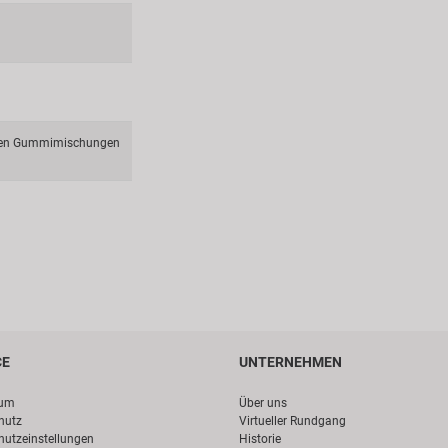
ellen Gummimischungen
CE
UNTERNEHMEN
sum
Über uns
hutz
Virtueller Rundgang
hutzeinstellungen
Historie