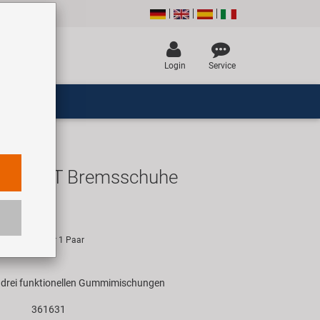
Login
Service
0 V 3 T Bremsschuhe
R
empfehlung für 1 Paar
drei funktionellen Gummimischungen
361631