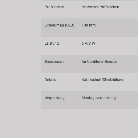
Prüfzeichen
deutsches Prüfzeichen
Einbaumaß (OLD)
100 mm
Leistung
6 V/3 W
Bremsenart
für Cantilever-Bremse
Details
Kabelschuh/Steckhülsen
Verpackung
Montageverpackung