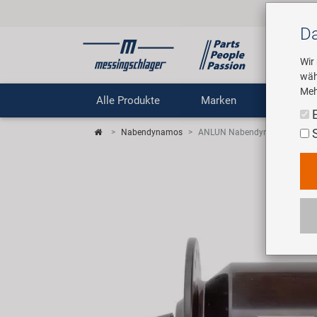
Da
Wir
wäh
Meh
Alle Produkte
Marken
Untern
Nabendynamos
ANLUN Nabendynamo