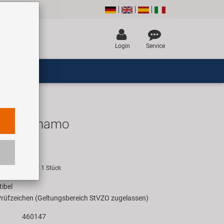
Login
Service
abendynamo
UR
empfehlung für 1 Stück
ibel
rüfzeichen (Geltungsbereich StVZO zugelassen)
460147