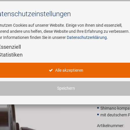
tenschutz­einstellungen
Suchen
 nutzen Cookies auf unserer Website. Einige von ihnen sind essenziell,
rend andere uns helfen, diese Website und Ihre Erfahrung zu verbessern.
r Informationen finden Sie in unserer
Datenschutzerklärung
.
ehmen
E-Mobility
Service
Essenziell
Statistiken
ANLUN N
Alle akzeptieren
57,90 E
Speichern
Unverbindliche Preis
Shimano kompat
mit deutschem P
Artikelnummer: