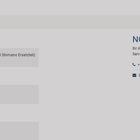
N
Ihr 
Serv
l Shimano Ersatzteil)
+
E