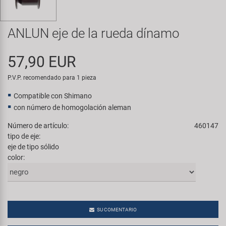
Transporte y Aparcamiento
Super B
ANLUN eje de la rueda dínamo
Trail-Gator
57,90 EUR
Velo
P.V.P. recomendado para 1 pieza
Todas las marcas
Compatible con Shimano
con número de homogolación aleman
Número de artículo:
460147
tipo de eje:
eje de tipo sólido
color:
SU COMENTARIO