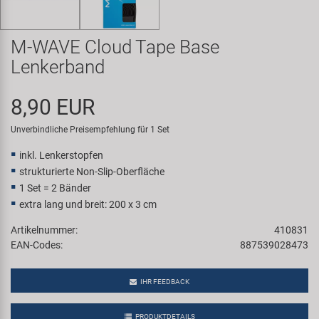
Samox
M-WAVE Cloud Tape Base
Smart
Lenkerband
SRAM/RockShox
8,90 EUR
Super B
Unverbindliche Preisempfehlung für 1 Set
inkl. Lenkerstopfen
Trail-Gator
strukturierte Non-Slip-Oberfläche
1 Set = 2 Bänder
Velo
extra lang und breit: 200 x 3 cm
Artikelnummer:
410831
Markenübersicht
EAN-Codes:
887539028473
IHR FEEDBACK
PRODUKTDETAILS