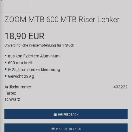
Samox
ZOOM MTB 600 MTB Riser Lenker
Smart
18,90 EUR
SRAM/RockShox
Unverbindliche Preisempfehlung für 1 Stück
Super B
aus konifiziertem Aluminium
600 mm breit
Trail-Gator
Ø 25,4 mm Lenkerklemmung
Gewicht 229 g
Velo
Artikelnummer:
403222
Farbe:
Markenübersicht
schwarz
IHR FEEDBACK
PRODUKTDETAILS