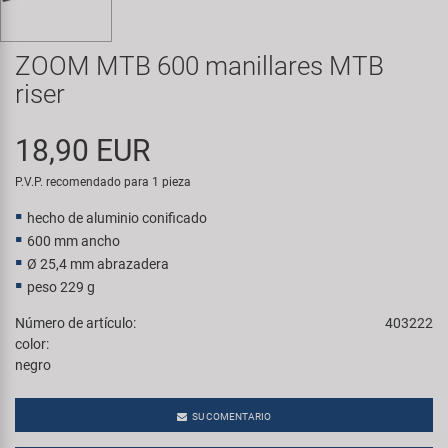
Transporte y Aparcamiento
Super B
ZOOM MTB 600 manillares MTB
Trail-Gator
riser
Velo
18,90 EUR
Todas las marcas
P.V.P. recomendado para 1 pieza
hecho de aluminio conificado
600 mm ancho
Ø 25,4 mm abrazadera
peso 229 g
Número de artículo:
403222
color:
negro
SU COMENTARIO