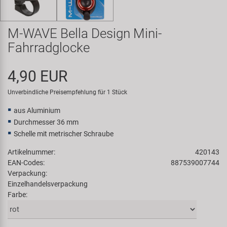
Samox
M-WAVE Bella Design Mini-
Smart
Fahrradglocke
SRAM/RockShox
4,90 EUR
Super B
Unverbindliche Preisempfehlung für 1 Stück
aus Aluminium
Trail-Gator
Durchmesser 36 mm
Schelle mit metrischer Schraube
Velo
Artikelnummer:
420143
EAN-Codes:
887539007744
Markenübersicht
Verpackung:
Einzelhandelsverpackung
Farbe: