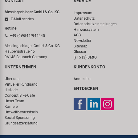
KONTAKT
SERVICE
Messingschlager GmbH & Co. KG
Impressum
Datenschutz
E-Mail senden
Datenschutzeinstellungen
Hotline
Hinweissystem
AGB
+49 (0)9544/944445
Newsletter
Messingschlager GmbH & Co. KG
Sitemap
Haßbergstraße 45
Glossar
96148 Baunach-Germany
§ 15 (3) BattG
UNTERNEHMEN
KUNDENKONTO
Über uns
Anmelden
Virtueller Rundgang
ENTDECKEN
Historie
Concept Bike-Cafe
Unser Team
Karriere
Umweltbewusstsein
Social Sponsoring
Grundsatzerklärung