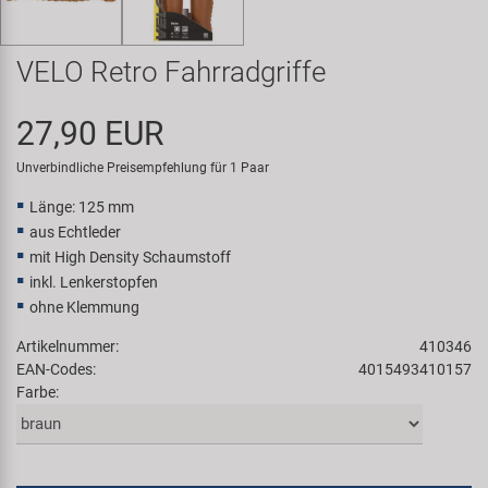
Samox
VELO Retro Fahrradgriffe
Smart
27,90 EUR
SRAM/RockShox
Unverbindliche Preisempfehlung für 1 Paar
Super B
Länge: 125 mm
aus Echtleder
Trail-Gator
mit High Density Schaumstoff
inkl. Lenkerstopfen
Velo
ohne Klemmung
Artikelnummer:
410346
Markenübersicht
EAN-Codes:
4015493410157
Farbe: