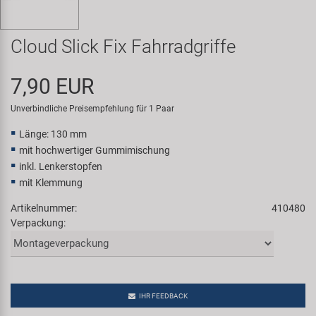
Samox
Cloud Slick Fix Fahrradgriffe
Smart
7,90 EUR
SRAM/RockShox
Unverbindliche Preisempfehlung für 1 Paar
Super B
Länge: 130 mm
mit hochwertiger Gummimischung
Trail-Gator
inkl. Lenkerstopfen
mit Klemmung
Velo
Artikelnummer:
410480
Verpackung:
Markenübersicht
IHR FEEDBACK