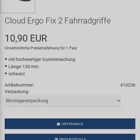
Samox
Cloud Ergo Fix 2 Fahrradgriffe
Smart
10,90 EUR
SRAM/RockShox
Unverbindliche Preisempfehlung für 1 Paar
Super B
mit hochwertiger Gummimischung
Länge: 130 mm
Trail-Gator
schwarz
Artikelnummer:
410236
Velo
Verpackung:
Markenübersicht
IHR FEEDBACK
PRODUKTDETAILS