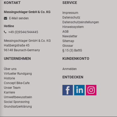
KONTAKT
SERVICE
Messingschlager GmbH & Co. KG
Impressum
Datenschutz
E-Mail senden
Datenschutzeinstellungen
Hotline
Hinweissystem
AGB
+49 (0)9544/944445
Newsletter
Messingschlager GmbH & Co. KG
Sitemap
Haßbergstraße 45
Glossar
96148 Baunach-Germany
§ 15 (3) BattG
UNTERNEHMEN
KUNDENKONTO
Über uns
Anmelden
Virtueller Rundgang
ENTDECKEN
Historie
Concept Bike-Cafe
Unser Team
Karriere
Umweltbewusstsein
Social Sponsoring
Grundsatzerklärung