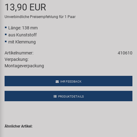
13,90 EUR
Samox
Unverbindliche Preisempfehlung für 1 Paar
Smart
Länge: 138 mm
aus Kunststoff
SRAM/RockShox
mit Klemmung
Artikelnummer:
410610
Super B
Verpackung:
Montageverpackung
Trail-Gator
IHR FEEDBACK
Velo
PRODUKTDETAILS
Markenübersicht
Ähnlicher Artikel: