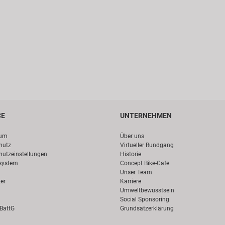
CE
UNTERNEHMEN
sum
Über uns
hutz
Virtueller Rundgang
hutzeinstellungen
Historie
system
Concept Bike-Cafe
Unser Team
er
Karriere
Umweltbewusstsein
Social Sponsoring
 BattG
Grundsatzerklärung