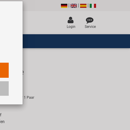
Login
Service
adgriffe
R
empfehlung für 1 Paar
f
fen