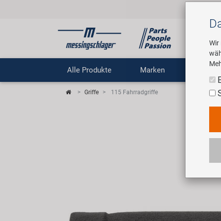
Da
Wir
wäh
Meh
Alle Produkte
Marken
Untern
Griffe
115 Fahrradgriffe