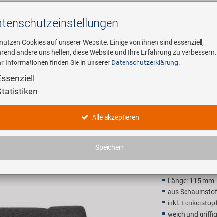
tenschutz­einstellungen
Suchen
 nutzen Cookies auf unserer Website. Einige von ihnen sind essenziell,
rend andere uns helfen, diese Website und Ihre Erfahrung zu verbessern.
r Informationen finden Sie in unserer
Datenschutzerklärung
.
ehmen
E-Mobility
Service
Essenziell
Statistiken
115 Fahrr
Alle akzeptieren
1,90 EU
Speichern
Unverbindliche Preis
Länge: 115 mm
aus Schaumstof
inkl. Lenkerstop
weich und griffig