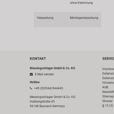
ohne Klemmung
Verpackung
Montageverpackung
KONTAKT
SERVI
Messingschlager GmbH & Co. KG
Impres
Datensc
E-Mail senden
Datensc
Hotline
Hinweis
AGB
+49 (0)9544/944445
Newslett
Sitemap
Messingschlager GmbH & Co. KG
Glossar
Haßbergstraße 45
§ 15 (3)
96148 Baunach-Germany