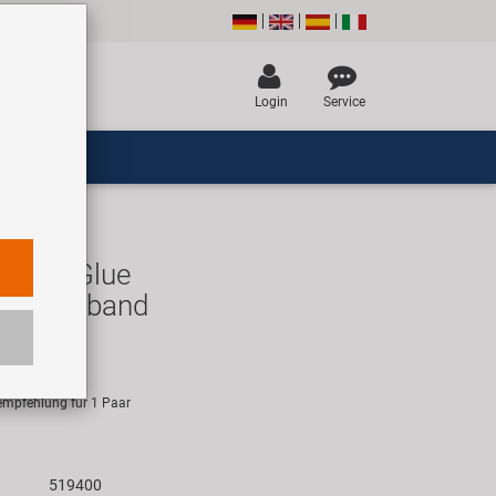
Login
Service
T-HP-Glue
kfelgenband
R
empfehlung für 1 Paar
519400