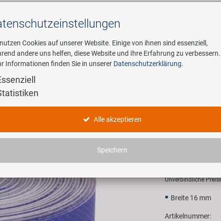
tenschutz­einstellungen
Suchen
 nutzen Cookies auf unserer Website. Einige von ihnen sind essenziell,
rend andere uns helfen, diese Website und Ihre Erfahrung zu verbessern.
r Informationen finden Sie in unserer
Datenschutzerklärung
.
ehmen
E-Mobility
Service
Essenziell
Statistiken
elgenband
M-WAVE R
Alle akzeptieren
Hochdruc
Speichern
4,90 EU
Unverbindliche Preis
Breite 16 mm
Artikelnummer: