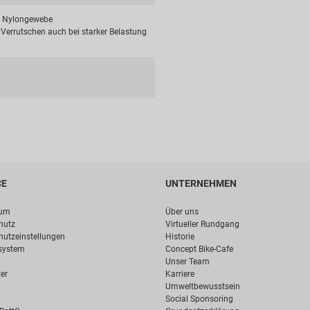
, Nylongewebe
t Verrutschen auch bei starker Belastung
CE
UNTERNEHMEN
sum
Über uns
hutz
Virtueller Rundgang
hutzeinstellungen
Historie
system
Concept Bike-Cafe
Unser Team
er
Karriere
Umweltbewusstsein
Social Sponsoring