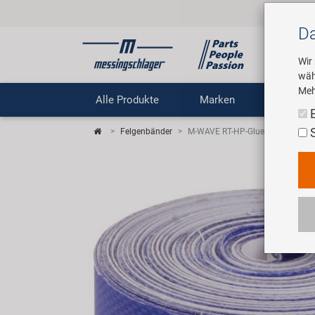
Da
Wir
wäh
Meh
Alle Produkte
Marken
Untern
Felgenbänder
M-WAVE RT-HP-Glue Hochdruckf