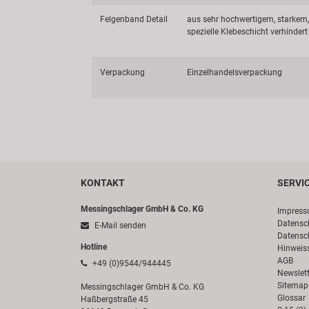
Felgenband Detail
aus sehr hochwertigem, starkem
spezielle Klebeschicht verhinder
Verpackung
Einzelhandelsverpackung
KONTAKT
SERVI
Messingschlager GmbH & Co. KG
Impres
Datensc
E-Mail senden
Datensc
Hotline
Hinweis
AGB
+49 (0)9544/944445
Newslett
Sitemap
Messingschlager GmbH & Co. KG
Glossar
Haßbergstraße 45