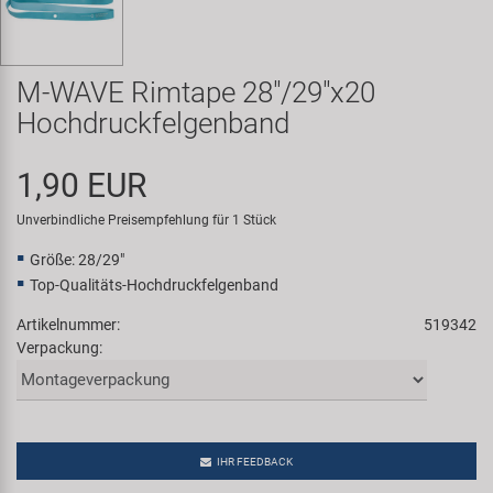
Samox
Smart
M-WAVE Rimtape 28"/29"x20
Hochdruckfelgenband
SRAM/RockShox
1,90 EUR
Super B
Unverbindliche Preisempfehlung für 1 Stück
Trail-Gator
Größe: 28/29"
Top-Qualitäts-Hochdruckfelgenband
Velo
Artikelnummer:
519342
Verpackung:
Markenübersicht
IHR FEEDBACK