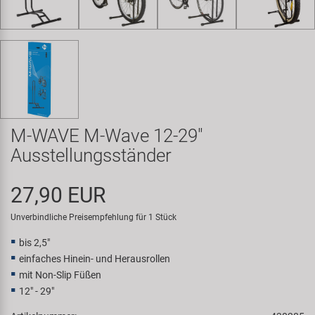
Samox
Smart
SRAM/RockShox
Super B
M-WAVE M-Wave 12-29"
Ausstellungsständer
Trail-Gator
27,90 EUR
Velo
Unverbindliche Preisempfehlung für 1 Stück
Markenübersicht
bis 2,5"
einfaches Hinein- und Herausrollen
mit Non-Slip Füßen
12" - 29"