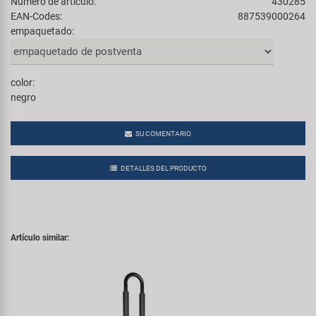
Número de artículo:
430285
EAN-Codes:
887539000264
empaquetado:
color:
negro
SU COMENTARIO
DETALLES DEL PRODUCTO
Artículo similar: