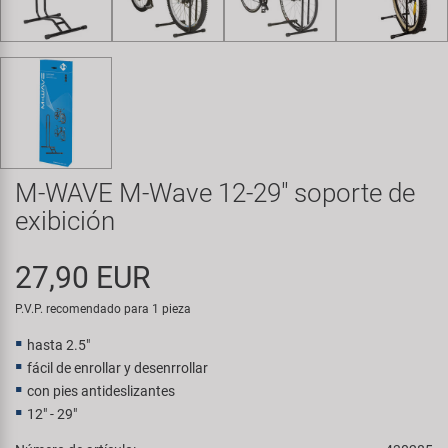
Transporte y Aparcamiento
Super B
Trail-Gator
Velo
Todas las marcas
M-WAVE M-Wave 12-29" soporte de
exibición
27,90 EUR
P.V.P. recomendado para 1 pieza
hasta 2.5"
fácil de enrollar y desenrrollar
con pies antideslizantes
12" - 29"