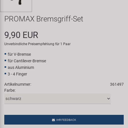
Samox
PROMAX Bremsgriff-Set
Smart
9,90 EUR
SRAM/RockShox
Unverbindliche Preisempfehlung für 1 Paar
Super B
für V-Bremse
für Cantilever-Bremse
Trail-Gator
aus Aluminium
3 - 4 Finger
Velo
Artikelnummer:
361497
Farbe:
Markenübersicht
IHR FEEDBACK