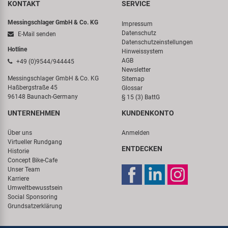
KONTAKT
SERVICE
Messingschlager GmbH & Co. KG
Impressum
Datenschutz
E-Mail senden
Datenschutzeinstellungen
Hotline
Hinweissystem
AGB
+49 (0)9544/944445
Newsletter
Messingschlager GmbH & Co. KG
Sitemap
Haßbergstraße 45
Glossar
96148 Baunach-Germany
§ 15 (3) BattG
UNTERNEHMEN
KUNDENKONTO
Über uns
Anmelden
Virtueller Rundgang
ENTDECKEN
Historie
Concept Bike-Cafe
Unser Team
Karriere
Umweltbewusstsein
Social Sponsoring
Grundsatzerklärung