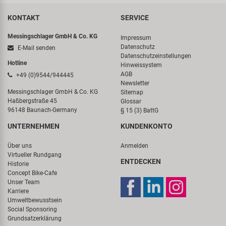
KONTAKT
SERVICE
Messingschlager GmbH & Co. KG
Impressum
Datenschutz
E-Mail senden
Datenschutzeinstellungen
Hotline
Hinweissystem
AGB
+49 (0)9544/944445
Newsletter
Messingschlager GmbH & Co. KG
Sitemap
Haßbergstraße 45
Glossar
96148 Baunach-Germany
§ 15 (3) BattG
UNTERNEHMEN
KUNDENKONTO
Über uns
Anmelden
Virtueller Rundgang
ENTDECKEN
Historie
Concept Bike-Cafe
Unser Team
Karriere
Umweltbewusstsein
Social Sponsoring
Grundsatzerklärung