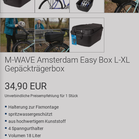
Samox
Smart
SRAM/RockShox
Super B
M-WAVE Amsterdam Easy Box L-XL
Gepäckträgerbox
Trail-Gator
34,90 EUR
Velo
Unverbindliche Preisempfehlung für 1 Stück
Markenübersicht
Halterung zur Fixmontage
spritzwassergeschützt
aus hochwertigem Kunststoff
4 Spanngurthalter
Volumen 18 Liter