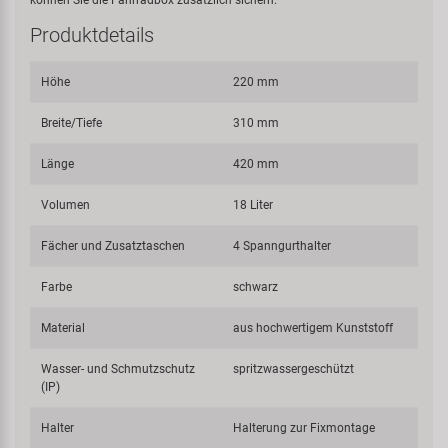
Produktdetails
Höhe
220 mm
Breite/Tiefe
310 mm
Länge
420 mm
Volumen
18 Liter
Fächer und Zusatztaschen
4 Spanngurthalter
Farbe
schwarz
Material
aus hochwertigem Kunststoff
Wasser- und Schmutzschutz
spritzwassergeschützt
(IP)
Halter
Halterung zur Fixmontage