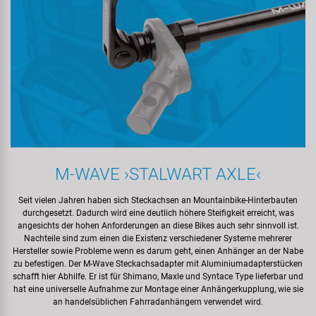
M‍-‍WAVE ›STALWART AXLE‹
Seit vielen Jahren haben sich Steckachsen an Mountainbike-Hinterbauten
durchgesetzt. Dadurch wird eine deutlich höhere Steifigkeit erreicht, was
angesichts der hohen Anforderungen an diese Bikes auch sehr sinnvoll ist.
Nachteile sind zum einen die Existenz verschiedener Systeme mehrerer
Hersteller sowie Probleme wenn es darum geht, einen Anhänger an der Nabe
zu befestigen. Der M‍-‍Wave Steckachsadapter mit Aluminiumadapterstücken
schafft hier Abhilfe. Er ist für Shimano, Maxle und Syntace Type lieferbar und
hat eine universelle Aufnahme zur Montage einer Anhängerkupplung, wie sie
an handelsüblichen Fahrradanhängern verwendet wird.