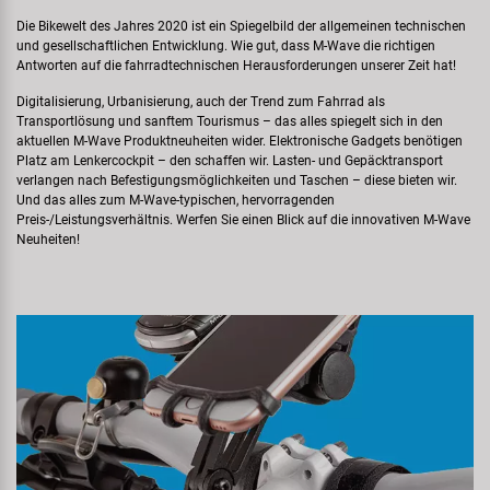
Samox
Die Bikewelt des Jahres 2020 ist ein Spiegelbild der allgemeinen technischen
und gesellschaftlichen Entwicklung. Wie gut, dass M‍-‍Wave die richtigen
Antworten auf die fahrradtechnischen Herausforderungen unserer Zeit hat!
Smart
Digitalisierung, Urbanisierung, auch der Trend zum Fahrrad als
Transportlösung und sanftem Tourismus – das alles spiegelt sich in den
SRAM/RockShox
aktuellen M‍-‍Wave Produktneuheiten wider. Elektronische Gadgets benötigen
Platz am Lenkercockpit – den schaffen wir. Lasten- und Gepäcktransport
verlangen nach Befestigungsmöglichkeiten und Taschen – diese bieten wir.
Super B
Und das alles zum M‍-‍Wave-typischen, hervorragenden
Preis-/Leistungsverhältnis. Werfen Sie einen Blick auf die innovativen M‍-‍Wave
Neuheiten!
Trail-Gator
Velo
Markenübersicht