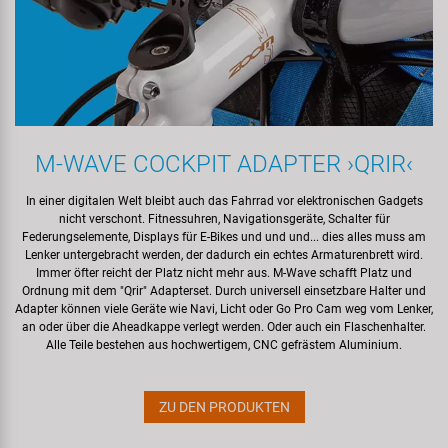
M‍-‍WAVE COCKPIT ADAPTER ›QRIR‹
In einer digitalen Welt bleibt auch das Fahrrad vor elektronischen Gadgets
nicht verschont. Fitnessuhren, Navigationsgeräte, Schalter für
Federungselemente, Displays für E-Bikes und und und... dies alles muss am
Lenker untergebracht werden, der dadurch ein echtes Armaturenbrett wird.
Immer öfter reicht der Platz nicht mehr aus. M‍-‍Wave schafft Platz und
Ordnung mit dem "Qrir" Adapterset. Durch universell einsetzbare Halter und
Adapter können viele Geräte wie Navi, Licht oder Go Pro Cam weg vom Lenker,
an oder über die Aheadkappe verlegt werden. Oder auch ein Flaschenhalter.
Alle Teile bestehen aus hochwertigem, CNC gefrästem Aluminium.
ZU DEN PRODUKTEN