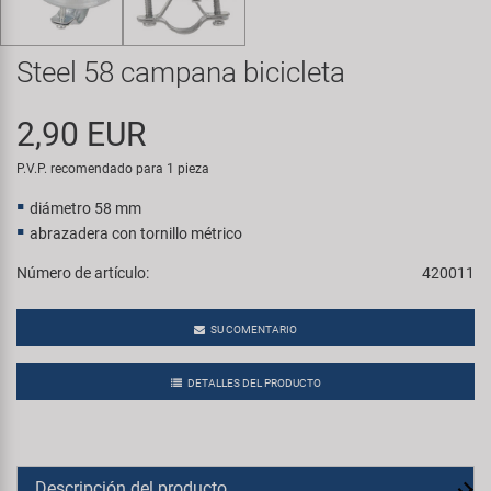
Transporte y Aparcamiento
Super B
Steel 58 campana bicicleta
Trail-Gator
2,90 EUR
Velo
P.V.P. recomendado para 1 pieza
Todas las marcas
diámetro 58 mm
abrazadera con tornillo métrico
Número de artículo:
420011
SU COMENTARIO
DETALLES DEL PRODUCTO
Descripción del producto