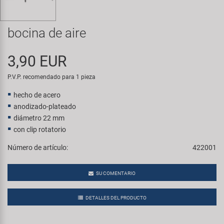
Transporte y Aparcamiento
Super B
bocina de aire
Trail-Gator
3,90 EUR
Velo
P.V.P. recomendado para 1 pieza
Todas las marcas
hecho de acero
anodizado-plateado
diámetro 22 mm
con clip rotatorio
Número de artículo:
422001
SU COMENTARIO
DETALLES DEL PRODUCTO