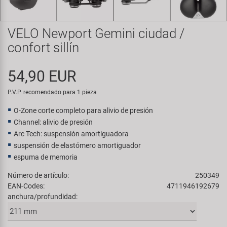
Transporte y Aparcamiento
Super B
VELO Newport Gemini ciudad /
Trail-Gator
confort sillín
Velo
54,90 EUR
Todas las marcas
P.V.P. recomendado para 1 pieza
O-Zone corte completo para alivio de presión
Channel: alivio de presión
Arc Tech: suspensión amortiguadora
suspensión de elastómero amortiguador
espuma de memoria
Número de artículo:
250349
EAN-Codes:
4711946192679
anchura/profundidad: