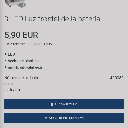
Transporte y Aparcamiento
Super B
3 LED Luz frontal de la batería
Trail-Gator
5,90 EUR
Velo
P.V.P. recomendado para 1 pieza
Todas las marcas
LED
hecho de plástico
anodizado-plateado
Número de artículo:
460089
color:
plateado
SU COMENTARIO
DETALLES DEL PRODUCTO