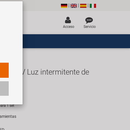
Acceso
Servicio
bra IV Luz intermitente de
set
R
ara 1 set
ramientas
LED