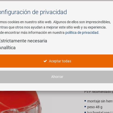
nfiguración de privacidad
Buscar
mos cookies en nuestro sitio web. Algunos de ellos son imprescindibles,
ntras que otros nos ayudan a mejorar este sitio web y su experiencia.
de encontrar más información en nuestra
política de privacidad
.
mpresa
E-Mobility
Servicio
Estrictamente necesaria
Analítica
mitente de la batería set
M-WAVE Co
Aceptar todas
la batería 
Ahorrar
6,90 EU
P.V.P. recomendado p
montaje sin her
peso 48 g
luz frontal con 