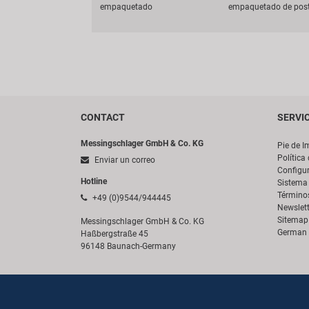
empaquetado
empaquetado de pos
CONTACT
SERVI
Messingschlager GmbH & Co. KG
Pie de I
Política
Enviar un correo
Configur
Hotline
Sistema 
Término
+49 (0)9544/944445
Newslett
Sitemap
Messingschlager GmbH & Co. KG
German 
Haßbergstraße 45
96148 Baunach-Germany