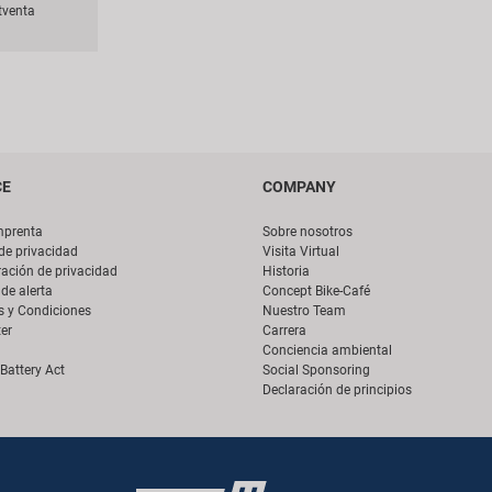
tventa
CE
COMPANY
mprenta
Sobre nosotros
 de privacidad
Visita Virtual
ación de privacidad
Historia
de alerta
Concept Bike-Café
s y Condiciones
Nuestro Team
er
Carrera
Conciencia ambiental
Battery Act
Social Sponsoring
Declaración de principios