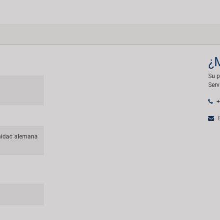
¿
Su p
Serv
+
E
midad alemana