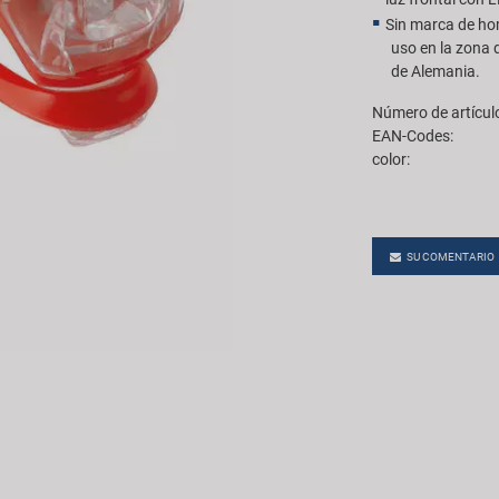
Sin marca de hom
uso en la zona d
de Alemania.
Número de artícul
EAN-Codes:
color:
SU COMENTARIO