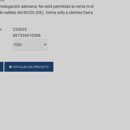
ologación alemana: No está permitida la venta ni el
e validez del StVZO (DE). Venta sólo a clientes fuera
o:
220633
887539010508
DETALLES DEL PRODUCTO