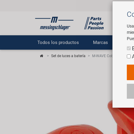
Co
Usa
mie
Pue
Todos los productos
Marcas
E
Set de luces a batería
M-WAVE Cobra IV Luz inter