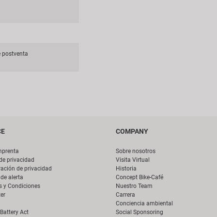
 postventa
CE
COMPANY
mprenta
Sobre nosotros
 de privacidad
Visita Virtual
ación de privacidad
Historia
de alerta
Concept Bike-Café
s y Condiciones
Nuestro Team
er
Carrera
Conciencia ambiental
Battery Act
Social Sponsoring