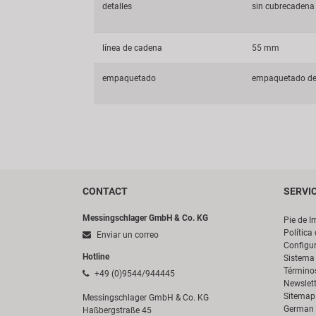
detalles
sin cubrecadena
línea de cadena
55 mm
empaquetado
empaquetado de
CONTACT
SERVI
Messingschlager GmbH & Co. KG
Pie de I
Política
Enviar un correo
Configur
Hotline
Sistema 
Término
+49 (0)9544/944445
Newslett
Sitemap
Messingschlager GmbH & Co. KG
German 
Haßbergstraße 45