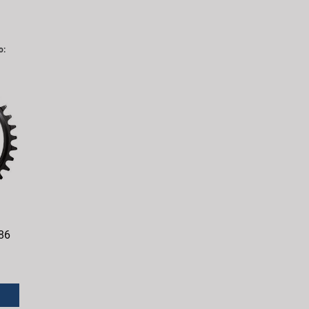
o:
86