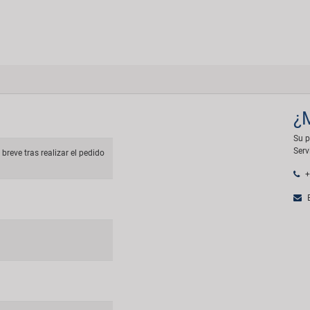
¿
Su p
Serv
breve tras realizar el pedido
+
E