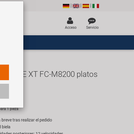
Acceso
Servicio
DEORE XT FC-M8200 platos
 vez
EUR
ara 1 pieza
breve tras realizar el pedido
 biela
idades posteriores: 12 velocidades