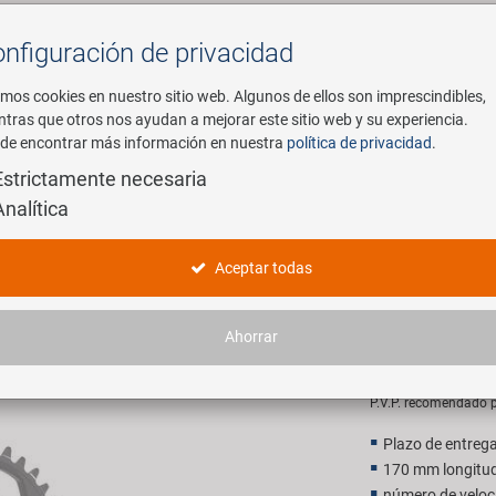
nfiguración de privacidad
Buscar
mos cookies en nuestro sitio web. Algunos de ellos son imprescindibles,
ntras que otros nos ayudan a mejorar este sitio web y su experiencia.
de encontrar más información en nuestra
política de privacidad
.
mpresa
E-Mobility
Servicio
Estrictamente necesaria
Analítica
M8200 platos y bielas 1 vez
SHIMANO 
Aceptar todas
y bielas 1
Ahorrar
184,95 
P.V.P. recomendado p
Plazo de entrega 
170 mm longitud
número de veloc