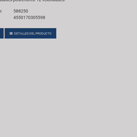
o:
588250
4550170305598
DETALLES DEL PRODUCTO