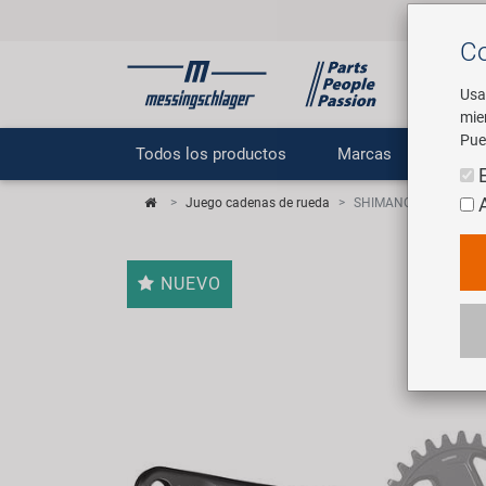
Co
Usa
mie
Pue
Todos los productos
Marcas
E
Juego cadenas de rueda
SHIMANO DEORE XT FC-
NUEVO