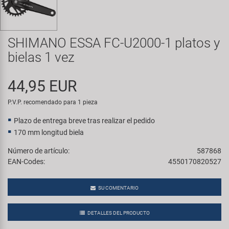
Transporte y Aparcamiento
Super B
Trail-Gator
SHIMANO ESSA FC-U2000-1 platos y
bielas 1 vez
Velo
44,95 EUR
Todas las marcas
P.V.P. recomendado para 1 pieza
Plazo de entrega breve tras realizar el pedido
170 mm longitud biela
Número de artículo:
587868
EAN-Codes:
4550170820527
SU COMENTARIO
DETALLES DEL PRODUCTO