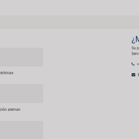
¿
Su p
Serv
+
léctricas
E
ción aleman