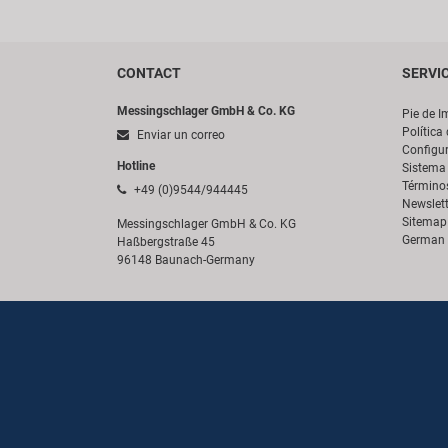
CONTACT
SERVI
Messingschlager GmbH & Co. KG
Pie de I
Política
Enviar un correo
Configur
Hotline
Sistema 
Término
+49 (0)9544/944445
Newslett
Sitemap
Messingschlager GmbH & Co. KG
German 
Haßbergstraße 45
96148 Baunach-Germany