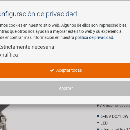
nfiguración de privacidad
Buscar
mos cookies en nuestro sitio web. Algunos de ellos son imprescindibles,
ntras que otros nos ayudan a mejorar este sitio web y su experiencia.
de encontrar más información en nuestra
política de privacidad
.
mpresa
E-Mobility
Servicio
Estrictamente necesaria
Analítica
antera de E-Bike
M-WAVE Ap
Aceptar todas
E-Bike
Ahorrar
12,90 E
P.V.P. recomendado p
6-48V DC/1.3W
LED
intensidad luz 