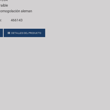
raíble
homogolación aleman
o:
466143
DETALLES DEL PRODUCTO