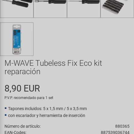
Transporte y Aparcamiento
Super B
Trail-Gator
Velo
Todas las marcas
M-WAVE Tubeless Fix Eco kit
reparación
8,90 EUR
P.V.P. recomendado para 1 set
Tapones incluidos: 5 x 1,5 mm / 5 x 3,5 mm
con escariador y herramienta de inserción
Número de artículo:
880365
EAN-Codes:
887539036744