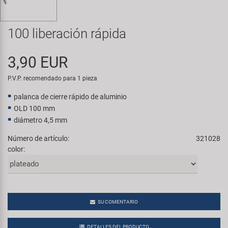
Transporte y Aparcamiento
Super B
100 liberación rápida
Trail-Gator
3,90 EUR
Velo
P.V.P. recomendado para 1 pieza
Todas las marcas
palanca de cierre rápido de aluminio
OLD 100 mm
diámetro 4,5 mm
Número de artículo:
321028
color:
SU COMENTARIO
DETALLES DEL PRODUCTO