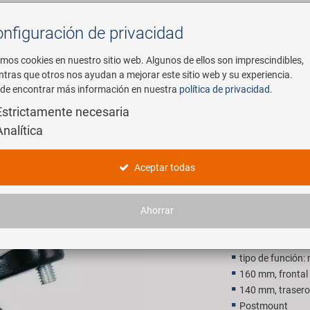
nfiguración de privacidad
Buscar
mos cookies en nuestro sitio web. Algunos de ellos son imprescindibles,
ntras que otros nos ayudan a mejorar este sitio web y su experiencia.
de encontrar más información en nuestra
política de privacidad
.
mpresa
E-Mobility
Servicio
Estrictamente necesaria
Analítica
disco
sillín de 
Aceptar todas
14,90 E
Ahorrar
P.V.P. recomendado p
tipo de función:
160 mm, frontal
140 mm, trasero
Postmount