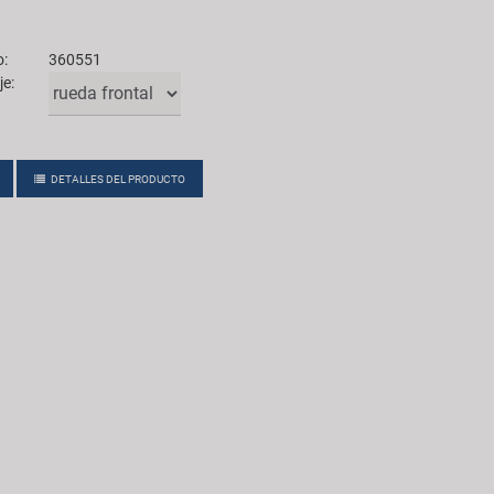
o:
360551
je:
DETALLES DEL PRODUCTO