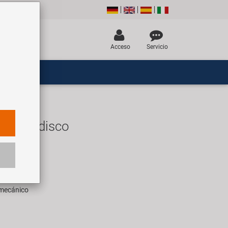
Acceso
Servicio
freno de disco
UR
ara 1 set
 mecánico