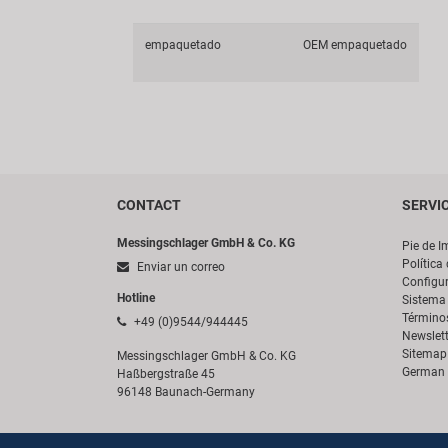
empaquetado
OEM empaquetado
CONTACT
SERVI
Messingschlager GmbH & Co. KG
Pie de I
Política
Enviar un correo
Configur
Hotline
Sistema 
Término
+49 (0)9544/944445
Newslett
Sitemap
Messingschlager GmbH & Co. KG
German 
Haßbergstraße 45
96148 Baunach-Germany