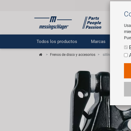
Co
Usa
mie
Pue
Todos los productos
Marcas
E
Frenos de disco y accesorios
sillín de freno de 