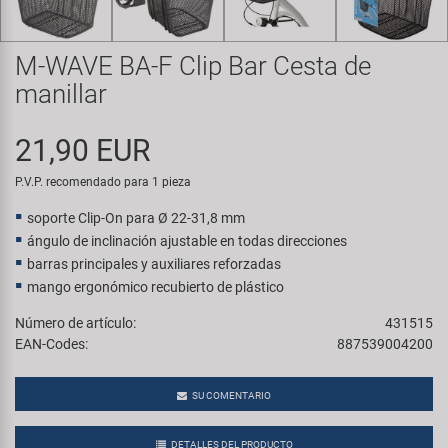
Transporte y Aparcamiento
Super B
M-WAVE BA-F Clip Bar Cesta de
Trail-Gator
manillar
Velo
21,90 EUR
Todas las marcas
P.V.P. recomendado para 1 pieza
soporte Clip-On para Ø 22-31,8 mm
ángulo de inclinación ajustable en todas direcciones
barras principales y auxiliares reforzadas
mango ergonómico recubierto de plástico
Número de artículo:
431515
EAN-Codes:
887539004200
SU COMENTARIO
DETALLES DEL PRODUCTO