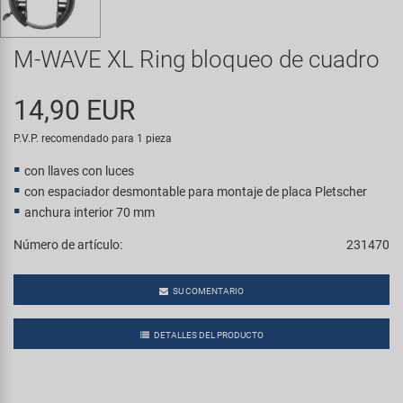
Transporte y Aparcamiento
Super B
M-WAVE XL Ring bloqueo de cuadro
Trail-Gator
14,90 EUR
Velo
P.V.P. recomendado para 1 pieza
Todas las marcas
con llaves con luces
con espaciador desmontable para montaje de placa Pletscher
anchura interior 70 mm
Número de artículo:
231470
SU COMENTARIO
DETALLES DEL PRODUCTO