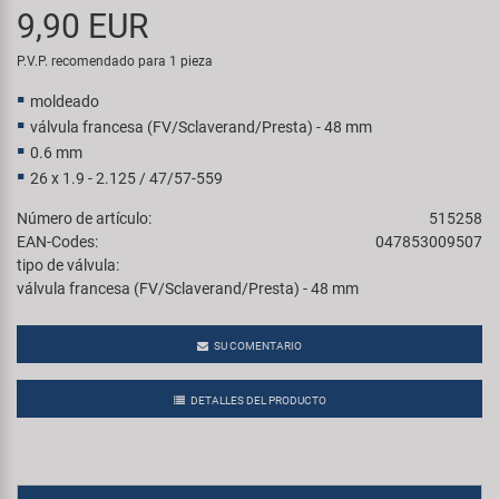
Transporte y Aparcamiento
9,90 EUR
Super B
P.V.P. recomendado para 1 pieza
Trail-Gator
moldeado
válvula francesa (FV/Sclaverand/Presta) - 48 mm
Velo
0.6 mm
26 x 1.9 - 2.125 / 47/57-559
Todas las marcas
Número de artículo:
515258
EAN-Codes:
047853009507
tipo de válvula:
válvula francesa (FV/Sclaverand/Presta) - 48 mm
SU COMENTARIO
DETALLES DEL PRODUCTO