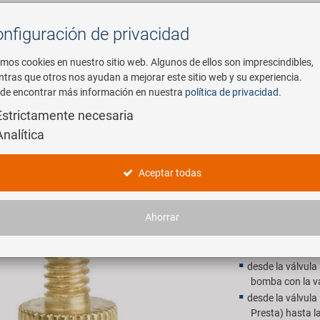
nfiguración de privacidad
Buscar
mos cookies en nuestro sitio web. Algunos de ellos son imprescindibles,
ntras que otros nos ayudan a mejorar este sitio web y su experiencia.
de encontrar más información en nuestra
política de privacidad
.
mpresa
E-Mobility
Servicio
Estrictamente necesaria
Analítica
ptador válvula
VENTURA 
Aceptar todas
3,90 EU
Ahorrar
P.V.P. recomendado p
desde la válvula
bomba con la v
desde la válvula
Presta) hasta l