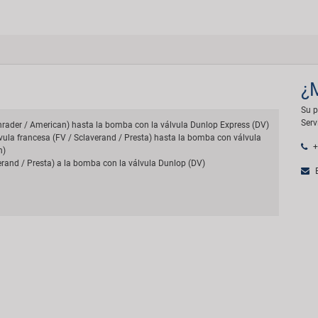
¿
Su p
Serv
hrader / American) hasta la bomba con la válvula Dunlop Express (DV)
lvula francesa (FV / Sclaverand / Presta) hasta la bomba con válvula
+
n)
erand / Presta) a la bomba con la válvula Dunlop (DV)
E