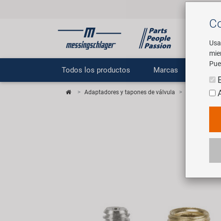
Co
Usa
mie
Pue
Todos los productos
Marcas
E
Adaptadores y tapones de válvula
VENTURA ada