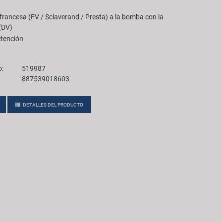
 francesa (FV / Sclaverand / Presta) a la bomba con la
(DV)
etención
o:
519987
887539018603
DETALLES DEL PRODUCTO