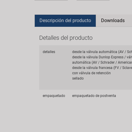
Descripción del producto
Downloads
Detalles del producto
detalles
desde la válvula automática (AV / Sc
desde la válvula Dunlop Express / vá
automática (AV / Schrader / America
desde la válvula francesa (FV / Sclav
con válvula de retención
sellado
empaquetado
empaquetado de postventa