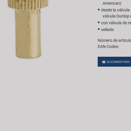
American)
desde la válvula
válvula Dunlop 
con válvula de r
sellado
Número de artícul
EAN-Codes:
SU COMENTARIO