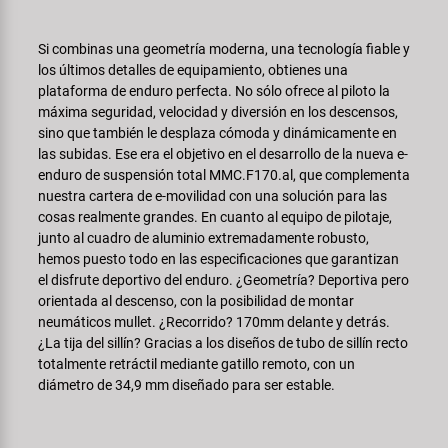
Transporte y Aparcamiento
Super B
Si combinas una geometría moderna, una tecnología fiable y
Trail-Gator
los últimos detalles de equipamiento, obtienes una
plataforma de enduro perfecta. No sólo ofrece al piloto la
máxima seguridad, velocidad y diversión en los descensos,
Velo
sino que también le desplaza cómoda y dinámicamente en
las subidas. Ese era el objetivo en el desarrollo de la nueva e-
Todas las marcas
enduro de suspensión total MMC.F170.al, que complementa
nuestra cartera de e-movilidad con una solución para las
cosas realmente grandes. En cuanto al equipo de pilotaje,
junto al cuadro de aluminio extremadamente robusto,
hemos puesto todo en las especificaciones que garantizan
el disfrute deportivo del enduro. ¿Geometría? Deportiva pero
orientada al descenso, con la posibilidad de montar
neumáticos mullet. ¿Recorrido? 170mm delante y detrás.
¿La tija del sillín? Gracias a los diseños de tubo de sillín recto
totalmente retráctil mediante gatillo remoto, con un
diámetro de 34,9 mm diseñado para ser estable.