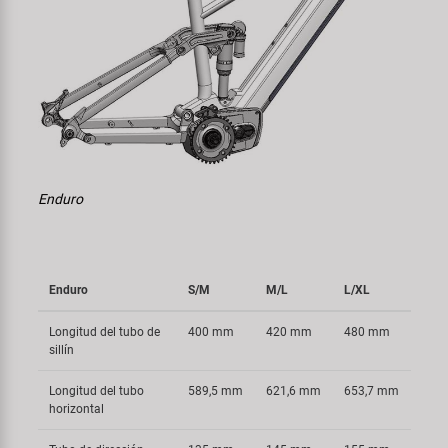
Enduro
Enduro
S/M
M/L
L/XL
Longitud del tubo de
400 mm
420 mm
480 mm
sillín
Longitud del tubo
589,5 mm
621,6 mm
653,7 mm
horizontal