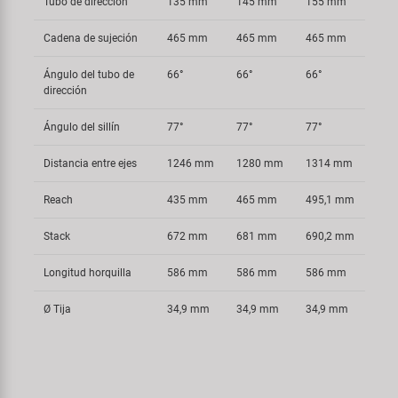
Tubo de dirección
135 mm
145 mm
155 mm
Cadena de sujeción
465 mm
465 mm
465 mm
Ángulo del tubo de
66°
66°
66°
dirección
Ángulo del sillín
77°
77°
77°
Distancia entre ejes
1246 mm
1280 mm
1314 mm
Reach
435 mm
465 mm
495,1 mm
Stack
672 mm
681 mm
690,2 mm
Longitud horquilla
586 mm
586 mm
586 mm
Ø Tija
34,9 mm
34,9 mm
34,9 mm