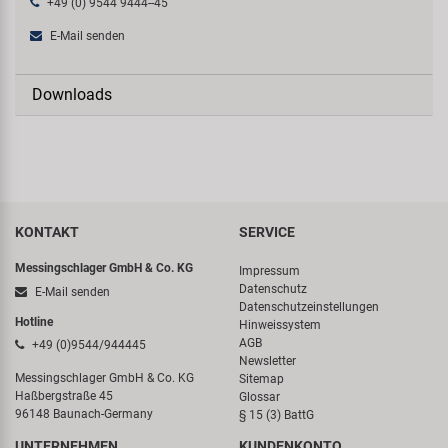
+49 (0) 9544 9444--45
E-Mail senden
Downloads
KONTAKT
SERVICE
Messingschlager GmbH & Co. KG
Impressum
Datenschutz
E-Mail senden
Datenschutzeinstellungen
Hotline
Hinweissystem
AGB
+49 (0)9544/944445
Newsletter
Messingschlager GmbH & Co. KG
Sitemap
Haßbergstraße 45
Glossar
96148 Baunach-Germany
§ 15 (3) BattG
UNTERNEHMEN
KUNDENKONTO