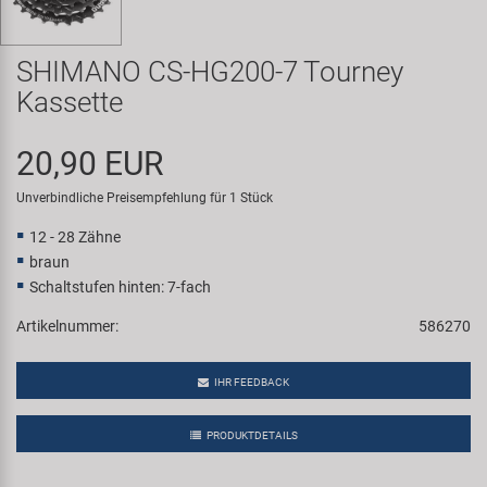
Samox
SHIMANO CS-HG200-7 Tourney
Smart
Kassette
SRAM/RockShox
20,90 EUR
Super B
Unverbindliche Preisempfehlung für 1 Stück
12 - 28 Zähne
Trail-Gator
braun
Schaltstufen hinten: 7-fach
Velo
Artikelnummer:
586270
Markenübersicht
IHR FEEDBACK
PRODUKTDETAILS