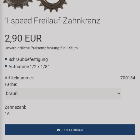
Samox
1 speed Freilauf-Zahnkranz
Smart
2,90 EUR
SRAM/RockShox
Unverbindliche Preisempfehlung für 1 Stück
Super B
Schraubbefestigung
Aufnahme 1/2 x 1/8"
Trail-Gator
Artikelnummer:
700134
Farbe:
Velo
Markenübersicht
Zähnezahl:
16
IHR FEEDBACK