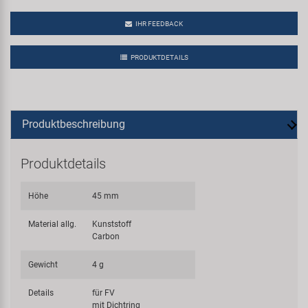
IHR FEEDBACK
PRODUKTDETAILS
Produktbeschreibung
Produktdetails
Höhe
45 mm
Material allg.
Kunststoff
Carbon
Gewicht
4 g
Details
für FV
mit Dichtring