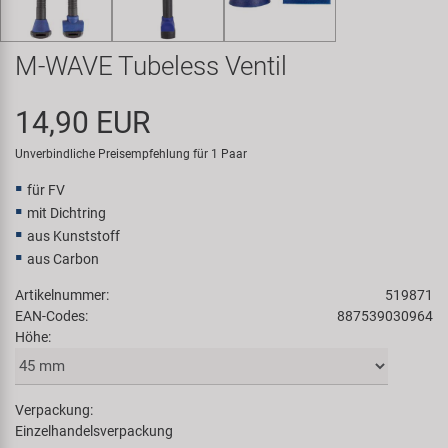
Samox
M-WAVE Tubeless Ventil
Smart
14,90 EUR
SRAM/RockShox
Unverbindliche Preisempfehlung für 1 Paar
Super B
für FV
mit Dichtring
Trail-Gator
aus Kunststoff
aus Carbon
Velo
Artikelnummer:
519871
EAN-Codes:
887539030964
Markenübersicht
Höhe:
Verpackung:
Einzelhandelsverpackung