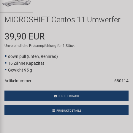
Samox
MICROSHIFT Centos 11 Umwerfer
Smart
39,90 EUR
SRAM/RockShox
Unverbindliche Preisempfehlung für 1 Stück
Super B
down pull (unten, Rennrad)
16 Zähne Kapazität
Trail-Gator
Gewicht 95 g
Artikelnummer:
680114
Velo
IHR FEEDBACK
Markenübersicht
PRODUKTDETAILS