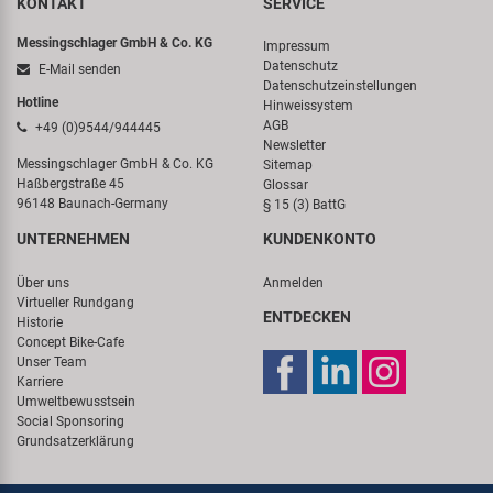
KONTAKT
SERVICE
Messingschlager GmbH & Co. KG
Impressum
Datenschutz
E-Mail senden
Datenschutzeinstellungen
Hotline
Hinweissystem
AGB
+49 (0)9544/944445
Newsletter
Messingschlager GmbH & Co. KG
Sitemap
Haßbergstraße 45
Glossar
96148 Baunach-Germany
§ 15 (3) BattG
UNTERNEHMEN
KUNDENKONTO
Über uns
Anmelden
Virtueller Rundgang
ENTDECKEN
Historie
Concept Bike-Cafe
Unser Team
Karriere
Umweltbewusstsein
Social Sponsoring
Grundsatzerklärung