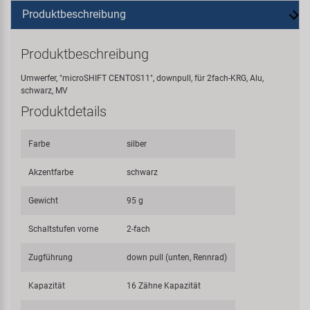
Produktbeschreibung
Produktbeschreibung
Umwerfer, "microSHIFT CENTOS11", downpull, für 2fach-KRG, Alu,
schwarz, MV
Produktdetails
Farbe
silber
Akzentfarbe
schwarz
Gewicht
95 g
Schaltstufen vorne
2-fach
Zugführung
down pull (unten, Rennrad)
Kapazität
16 Zähne Kapazität