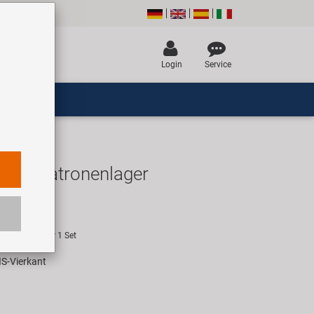
Login
Service
 SN Patronenlager
R
empfehlung für 1 Set
IS-Vierkant