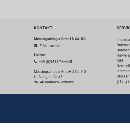
KONTAKT
SERVI
Messingschlager GmbH & Co. KG
Impres
Datensc
E-Mail senden
Datensc
Hotline
Hinweis
AGB
+49 (0)9544/944445
Newslett
Sitemap
Messingschlager GmbH & Co. KG
Glossar
Haßbergstraße 45
§ 15 (3)
96148 Baunach-Germany