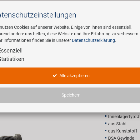
tenschutz­einstellungen
Suchen
 nutzen Cookies auf unserer Website. Einige von ihnen sind essenziell,
rend andere uns helfen, diese Website und Ihre Erfahrung zu verbessern.
r Informationen finden Sie in unserer
Datenschutzerklärung
.
ehmen
E-Mobility
Service
Essenziell
Statistiken
NECO Axle
Alle akzeptieren
7,90 EU
Speichern
Unverbindliche Preis
Innenlagertyp: J
aus Stahl
aus Kunststoff
BSA Gewinde