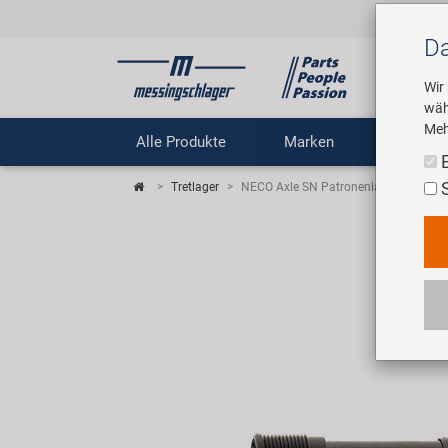
Da
Wir
wäh
Meh
Alle Produkte
Marken
Untern
Tretlager
NECO Axle SN Patronenlager