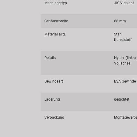
Innenlagertyp
JIS-Vierkant
Gehäusebreite
68 mm
Material allg.
Stahl
Kunststoff
Details
Nylon- (links)
Vollachse
Gewindeart
BSA Gewinde
Lagerung
gedichtet
Verpackung
Montageverp