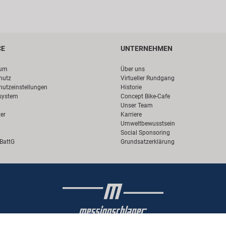
CE
UNTERNEHMEN
sum
Über uns
hutz
Virtueller Rundgang
hutzeinstellungen
Historie
system
Concept Bike-Cafe
Unser Team
er
Karriere
Umweltbewusstsein
Social Sponsoring
 BattG
Grundsatzerklärung