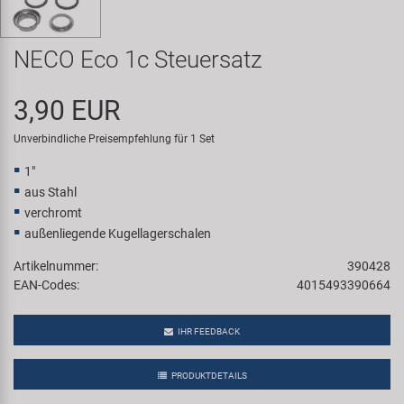
Samox
NECO Eco 1c Steuersatz
Smart
3,90 EUR
SRAM/RockShox
Unverbindliche Preisempfehlung für 1 Set
Super B
1"
aus Stahl
Trail-Gator
verchromt
außenliegende Kugellagerschalen
Velo
Artikelnummer:
390428
EAN-Codes:
4015493390664
Markenübersicht
IHR FEEDBACK
PRODUKTDETAILS