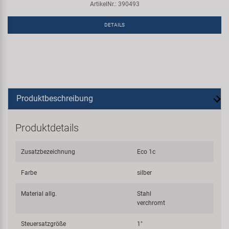
ArtikelNr.: 390493
DETAILS
Produktbeschreibung
Produktdetails
Zusatzbezeichnung
Eco 1c
Farbe
silber
Material allg.
Stahl
verchromt
Steuersatzgröße
1"