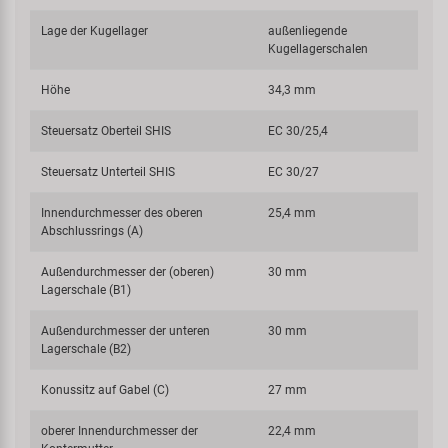
Lage der Kugellager
außenliegende
Kugellagerschalen
Höhe
34,3 mm
Steuersatz Oberteil SHIS
EC 30/25,4
Steuersatz Unterteil SHIS
EC 30/27
Innendurchmesser des oberen
25,4 mm
Abschlussrings (A)
Außendurchmesser der (oberen)
30 mm
Lagerschale (B1)
Außendurchmesser der unteren
30 mm
Lagerschale (B2)
Konussitz auf Gabel (C)
27 mm
oberer Innendurchmesser der
22,4 mm