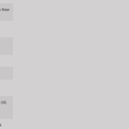
w Rider
(IS)
g