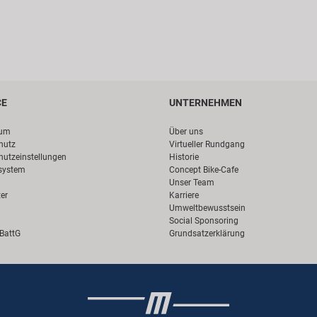
CE
UNTERNEHMEN
sum
Über uns
hutz
Virtueller Rundgang
hutzeinstellungen
Historie
system
Concept Bike-Cafe
Unser Team
er
Karriere
Umweltbewusstsein
Social Sponsoring
 BattG
Grundsatzerklärung