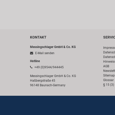
KONTAKT
SERVI
Messingschlager GmbH & Co. KG
Impres
Datensc
E-Mail senden
Datensc
Hotline
Hinweis
AGB
+49 (0)9544/944445
Newslett
Sitemap
Messingschlager GmbH & Co. KG
Glossar
Haßbergstraße 45
§ 15 (3)
96148 Baunach-Germany