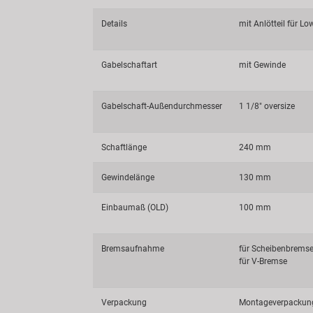
Details
mit Anlötteil für Lo
Gabelschaftart
mit Gewinde
Gabelschaft-Außendurchmesser
1 1/8" oversize
Schaftlänge
240 mm
Gewindelänge
130 mm
Einbaumaß (OLD)
100 mm
Bremsaufnahme
für Scheibenbremse 
für V-Bremse
Verpackung
Montageverpackun