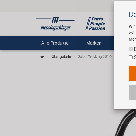
Da
Wir
wäh
Meh
Alle Produkte
Marken
Untern
Starrgabeln
Gabel Trekking 28" O