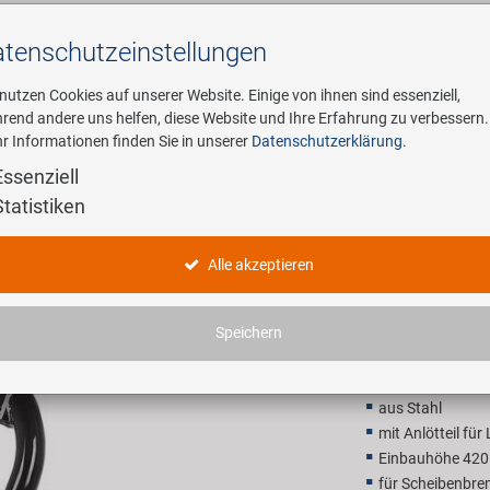
tenschutz­einstellungen
Suchen
 nutzen Cookies auf unserer Website. Einige von ihnen sind essenziell,
rend andere uns helfen, diese Website und Ihre Erfahrung zu verbessern.
r Informationen finden Sie in unserer
Datenschutzerklärung
.
ehmen
E-Mobility
Service
Essenziell
Statistiken
Gabel Tre
Alle akzeptieren
32,90 E
Speichern
Unverbindliche Preis
aus Stahl
mit Anlötteil für
Einbauhöhe 42
für Scheibenbre