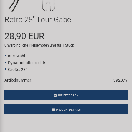
Samox
Retro 28" Tour Gabel
Smart
28,90 EUR
SRAM/RockShox
Unverbindliche Preisempfehlung für 1 Stück
Super B
aus Stahl
Dynamohalter rechts
Trail-Gator
Größe: 28"
Artikelnummer:
392879
Velo
IHR FEEDBACK
Markenübersicht
PRODUKTDETAILS