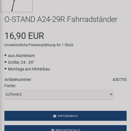
Samox
O-STAND A24-29R Fahrradständer
Smart
16,90 EUR
SRAM/RockShox
Unverbindliche Preisempfehlung für 1 Stück
Super B
aus Aluminium
Größe: 24 - 29"
Trail-Gator
Montage am Hinterbau
Artikelnummer:
430755
Velo
Farbe:
Markenübersicht
IHR FEEDBACK
PRODUKTDETAILS