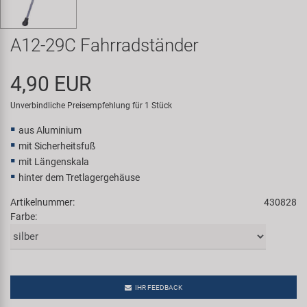
Samox
A12-29C Fahrradständer
Smart
4,90 EUR
SRAM/RockShox
Unverbindliche Preisempfehlung für 1 Stück
Super B
aus Aluminium
mit Sicherheitsfuß
Trail-Gator
mit Längenskala
hinter dem Tretlagergehäuse
Velo
Artikelnummer:
430828
Farbe:
Markenübersicht
IHR FEEDBACK