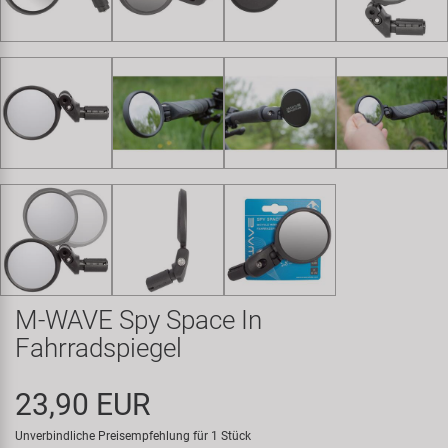
Samox
Smart
SRAM/RockShox
Super B
Trail-Gator
Velo
M-WAVE Spy Space In
Markenübersicht
Fahrradspiegel
23,90 EUR
Unverbindliche Preisempfehlung für 1 Stück