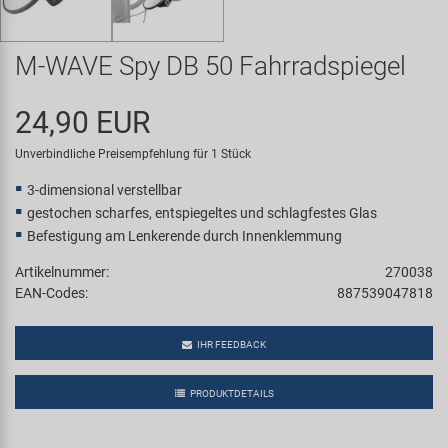
Samox
M-WAVE Spy DB 50 Fahrradspiegel
Smart
24,90 EUR
SRAM/RockShox
Unverbindliche Preisempfehlung für 1 Stück
Super B
3-dimensional verstellbar
gestochen scharfes, entspiegeltes und schlagfestes Glas
Trail-Gator
Befestigung am Lenkerende durch Innenklemmung
Artikelnummer:
270038
Velo
EAN-Codes:
887539047818
Markenübersicht
IHR FEEDBACK
PRODUKTDETAILS