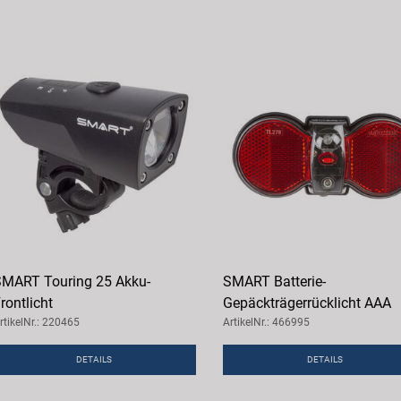
MART Touring 25 Akku-
SMART Batterie-
rontlicht
Gepäckträgerrücklicht AAA
rtikelNr.: 220465
ArtikelNr.: 466995
DETAILS
DETAILS