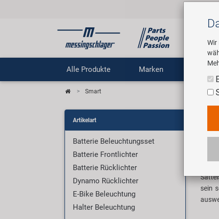
Da
Wir
wäh
Meh
Alle Produkte
Marken
Untern
Smart
All
Artikelart
Batterie Beleuchtungsset
Fahrr
Batterie Frontlichter
dynam
Beleu
Batterie Rücklichter
Sattel
Dynamo Rücklichter
sein 
E-Bike Beleuchtung
auswe
Halter Beleuchtung