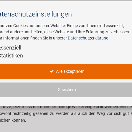
tenschutz­einstellungen
Suchen
 nutzen Cookies auf unserer Website. Einige von ihnen sind essenziell,
rend andere uns helfen, diese Website und Ihre Erfahrung zu verbessern.
r Informationen finden Sie in unserer
Datenschutzerklärung
.
ehmen
E-Mobility
Service
Essenziell
Statistiken
e SMART Produkte auf einen Blick
Alle akzeptieren
adbeleuchtung von Smart besticht durch die simple Anwendun
Speichern
obetriebenen Scheinwerfern bietet Smart passend zur momentanen Entw
chtungssets an. Die Montage der Fahrradscheinwerfer und –rücklichter
stütze, jetzt muss nur noch der richtige Winkel eingestellt werden. Mit
sowohl rechtzeitig gesehen zu werden als auch den Weg vor sich gut 
ichen können.