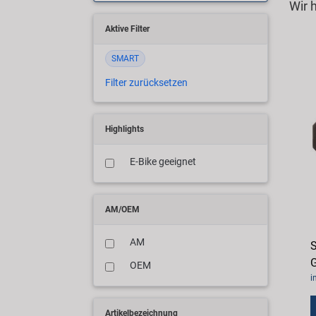
Wir 
Aktive Filter
SMART
Filter zurücksetzen
Highlights
E-Bike geeignet
AM/OEM
AM
S
G
OEM
i
Artikelbezeichnung