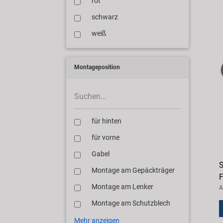
rot
schwarz
weiß
Montageposition
für hinten
für vorne
Gabel
S
Montage am Gepäckträger
F
Montage am Lenker
A
Montage am Schutzblech
Mehr anzeigen