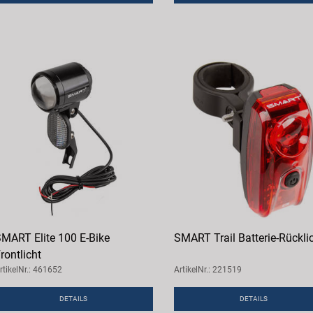
MART Elite 100 E-Bike
SMART Trail Batterie-Rückli
rontlicht
rtikelNr.: 461652
ArtikelNr.: 221519
DETAILS
DETAILS