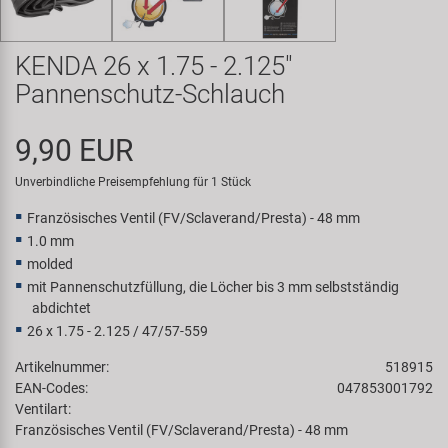
Samox
KENDA 26 x 1.75 - 2.125"
Smart
Pannenschutz-Schlauch
SRAM/RockShox
9,90 EUR
Super B
Unverbindliche Preisempfehlung für 1 Stück
Französisches Ventil (FV/Sclaverand/Presta) - 48 mm
Trail-Gator
1.0 mm
molded
Velo
mit Pannenschutzfüllung, die Löcher bis 3 mm selbstständig
abdichtet
26 x 1.75 - 2.125 / 47/57-559
Markenübersicht
Artikelnummer:
518915
EAN-Codes:
047853001792
Ventilart:
Französisches Ventil (FV/Sclaverand/Presta) - 48 mm