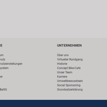
CE
UNTERNEHMEN
sum
Über uns
hutz
Virtueller Rundgang
hutzeinstellungen
Historie
system
Concept Bike-Cafe
Unser Team
er
Karriere
Umweltbewusstsein
Social Sponsoring
 BattG
Grundsatzerklärung