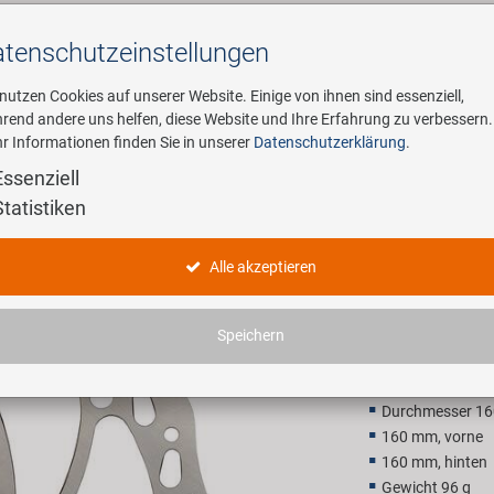
tenschutz­einstellungen
Suchen
 nutzen Cookies auf unserer Website. Einige von ihnen sind essenziell,
rend andere uns helfen, diese Website und Ihre Erfahrung zu verbessern.
r Informationen finden Sie in unserer
Datenschutzerklärung
.
ehmen
E-Mobility
Service
Essenziell
Statistiken
PROMAX B
Alle akzeptieren
13,90 E
Speichern
Unverbindliche Preis
Durchmesser 1
160 mm, vorne
160 mm, hinten
Gewicht 96 g