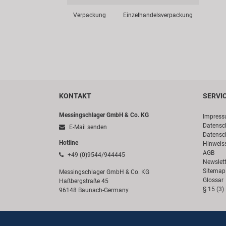
Verpackung
Einzelhandelsverpackung
KONTAKT
SERVI
Messingschlager GmbH & Co. KG
Impres
Datensc
E-Mail senden
Datensc
Hotline
Hinweis
AGB
+49 (0)9544/944445
Newslett
Sitemap
Messingschlager GmbH & Co. KG
Glossar
Haßbergstraße 45
§ 15 (3)
96148 Baunach-Germany