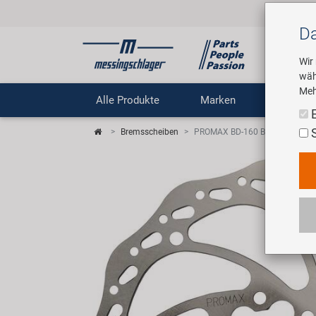
Da
Wir
wäh
Meh
Alle Produkte
Marken
Untern
Bremsscheiben
PROMAX BD-160 Bremsscheibe