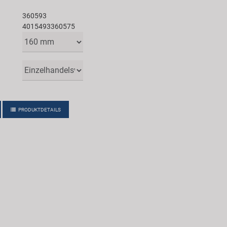
360593
4015493360575
PRODUKTDETAILS